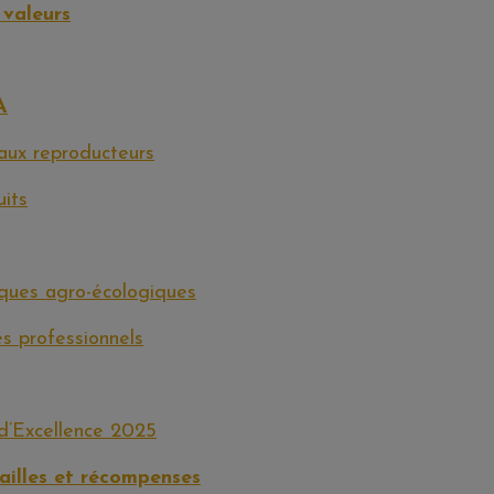
valeurs
A
aux reproducteurs
its
iques agro-écologiques
s professionnels
d’Excellence 2025
illes et récompenses