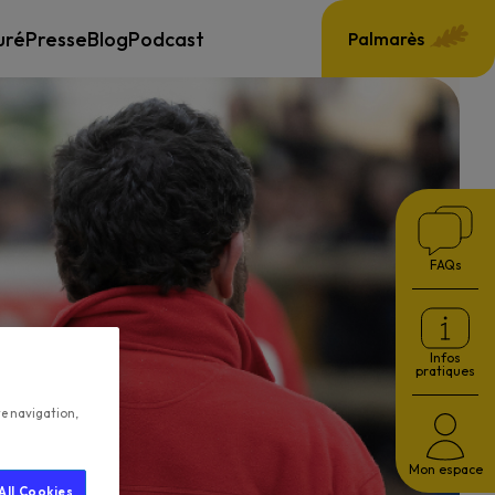
uré
Presse
Blog
Podcast
Palmarès
FAQs
Infos
pratiques
te navigation,
Mon espace
All Cookies