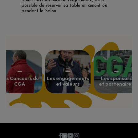
Salon International de l’Agriculture, il est
possible de réserver sa table en amont ou
pendant le Salon.
Les Concours du
Les engagements
Les sponsors
CGA
et valeurs
et partenaires