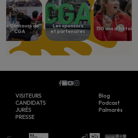
Les Concours du
Les sponsors
150 ans d’histoire
CGA
et partenaires
???
VISITEURS
Blog
CANDIDATS
Podcast
JURÉS
Palmarès
PRESSE