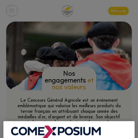
Palmarès
Nos
engagements
et
nos valeurs
Le Concours Général Agricole est un événement
emblématique qui valorise les meilleurs produits du
terroir français en attribuant chaque année des
médailles d’or, d’argent et de bronze. Son objectif
est de soutenir les producteurs, favoriser leur
développement économique, et offrir aux
consommateurs des repères de qualité pour mieux