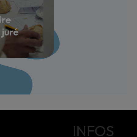
ire
juré
INFOS