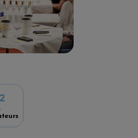
2
s
teurs