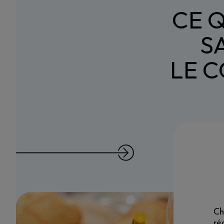
CE Q
S
LE 
Ch
ré