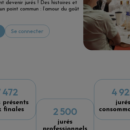
 devenir jurés ! Des histoires et
 un point commun : l’amour du goût
Se connecter
7 472
4 92
s présents
juré
2 500
 finales
consomma
jurés
professionnels