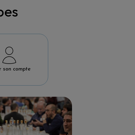
pes
r son compte