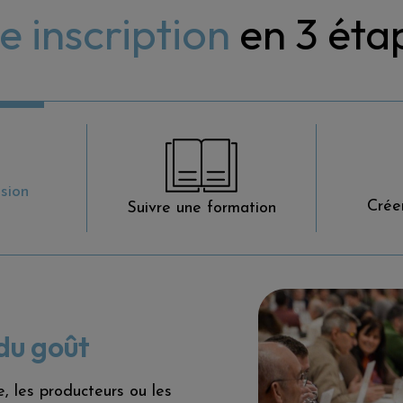
e inscription
en 3 éta
ssion
Crée
Suivre une formation
t
 du goût
e, les producteurs ou les