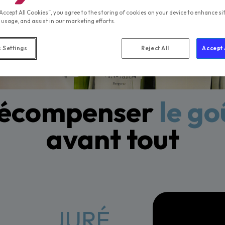
“Accept All Cookies”, you agree to the storing of cookies on your device to enhance si
 usage, and assist in our marketing efforts.
 Settings
Reject All
Accept 
écompenser
le go
avant tout
JURÉ