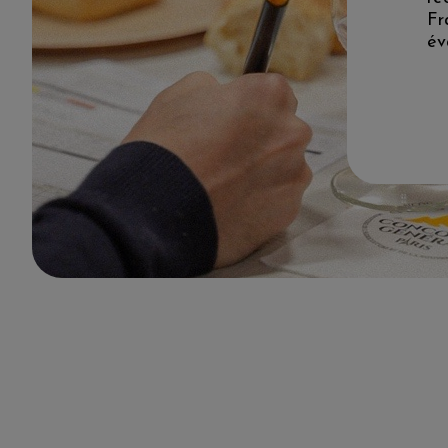
Fr
év