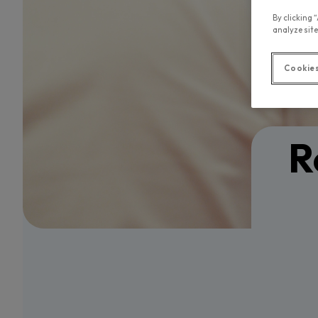
By clicking 
analyze site
Cookies
R