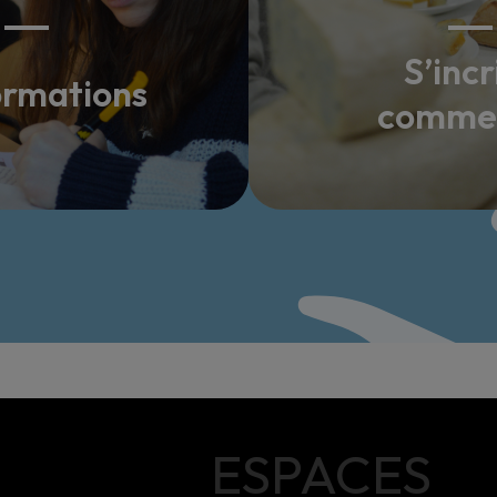
S’incr
ormations
comme 
ESPACES