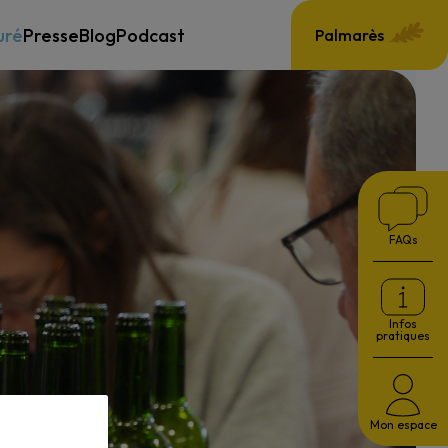
uré
Presse
Blog
Podcast
Palmarès
FAQs
Infos
pratiques
Mon espace