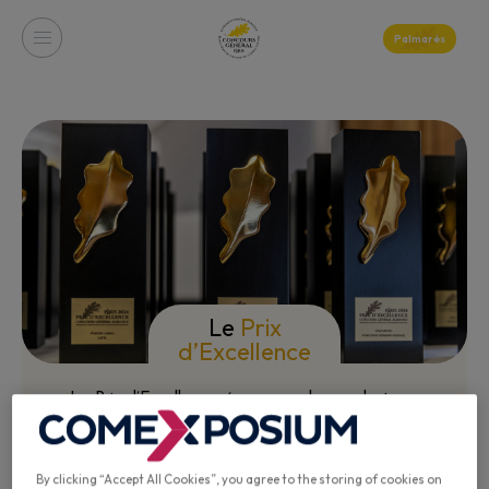
Palmarès
Le
Prix
d’Excellence
Le Prix d’Excellence récompense les producteurs
pour leur régularité et la qualité de leurs produits
lors des trois dernières sessions du Concours
Général Agricole.
By clicking “Accept All Cookies”, you agree to the storing of cookies on