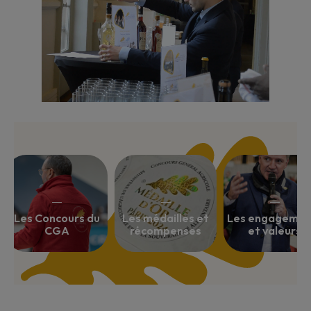
Les Concours du
Les médailles et
Les engagemen
CGA
récompenses
et valeurs