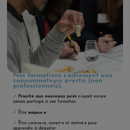
Nos formations s’adressent aux
consommateurs avertis (non
professionnels).
✔
Priorité aux nouveaux jurés
n’ayant encore
jamais participé à une formation.
✔
Être
majeur·e
✔
Être curieux·se, ouvert·e et motivé·e pour
apprendre à déguster