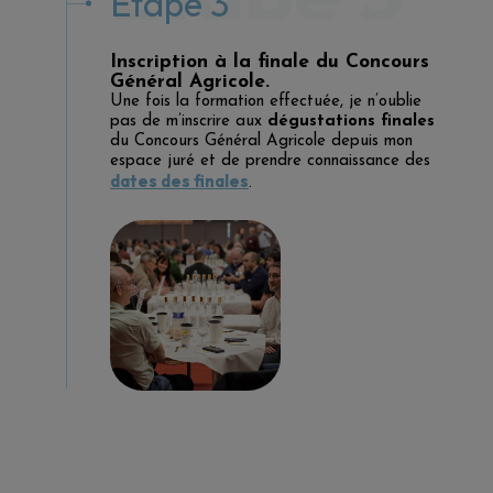
Etape 3
Inscription à la finale du Concours
Général Agricole.
Une fois la formation effectuée, je n’oublie
pas de m’inscrire aux
dégustations finales
du Concours Général Agricole depuis mon
espace juré et de prendre connaissance des
dates des finales
.