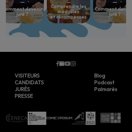
Comprendre les
Comment devenir
Comment deven
médailles
juré ?
juré ?
et récompenses
???
VISITEURS
Blog
CANDIDATS
Podcast
JURÉS
Palmarès
PRESSE