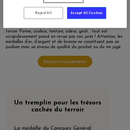
Les récompenses
01. Les médailles, une référence de qualité.
Reject All
Accept All Cookies
Des vins aux foies gras en passant par les produits laitiers,
les médailles récompensent les meilleurs vins et produits du
terroir. Forme, couleur, texture, odeur, goût… tout est
scrupuleusement
passé en revue par nos jurés ! Attention, les
médailles d’or, d’argent et de bronze ne constituent pas un
podium mais un niveau de qualité du produit ou du vin jugé.
Découvrir les palmarès
Un tremplin pour les trésors
cachés du terroir
La médaille du Concours Général