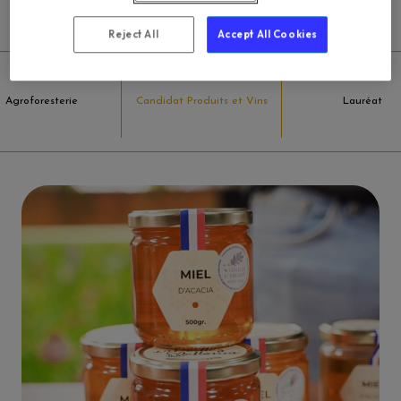
simplement vos démarches, gérer vos inscriptions et retrouver
tous vos documents :
Reject All
Accept All Cookies
Agroforesterie
Candidat Produits et Vins
Lauréat