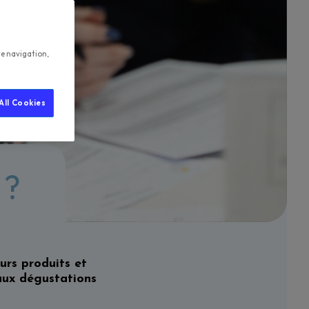
te navigation,
All Cookies
 ?
urs produits et
 aux dégustations