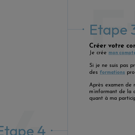
E
Etape 
Créer votre c
mon compte
Je crée
Si je ne suis pas pr
formations
des
pro
Après examen de ma
m’informant de la 
 4
quant à ma particip
Etape 4