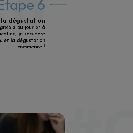
 6
Etape 6
 la dégustation
ricole au jour et à
cation, je récupère
, et la dégustation
commence !
#