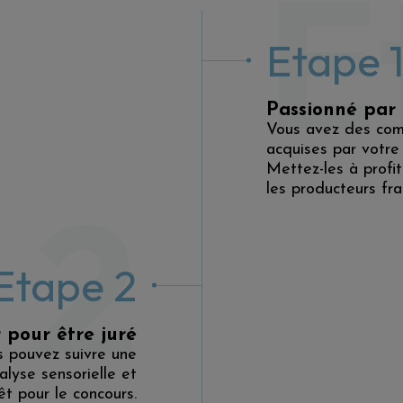
E
Etape 
Passionné par 
Vous avez des comp
acquises par votre
Mettez-les à profit
 2
les producteurs fra
Etape 2
 pour être juré
s pouvez suivre une
lyse sensorielle et
êt pour le concours.