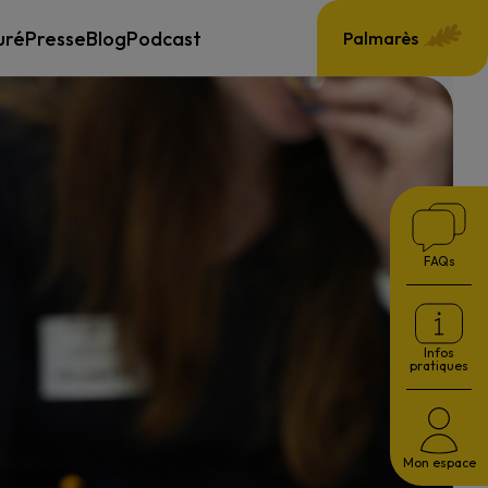
uré
Presse
Blog
Podcast
Palmarès
FAQs
Infos
pratiques
Mon espace