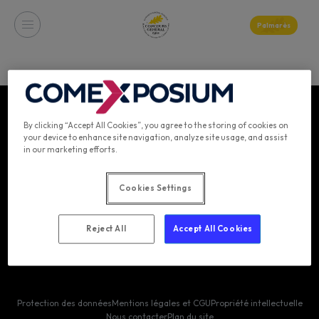
Palmarès
By clicking “Accept All Cookies”, you agree to the storing of cookies on
???
your device to enhance site navigation, analyze site usage, and assist
VISITEURS
Blog
in our marketing efforts.
CANDIDATS
Podcast
JURÉS
Palmarès
Cookies Settings
PRESSE
Reject All
Accept All Cookies
Protection des données
Mentions légales et CGU
Propriété intellectuelle
Nous contacter
Plan du site