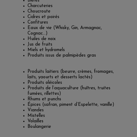
Bières
Charcuteries
Choucroute
Cidres et poirés
Confitures
Eaux de vie (Whisky, Gin, Armagnac,
Cognac…)
Huiles de noix
Jus de fruits
Miels et hydromels
Produits issus de palmipèdes gras
Produits laitiers (beurre, crèmes, fromages,
laits, yaourts et desserts lactés)
Produits oléicoles
Produits de l’aquaculture (huîtres, truites
fumées, rillettes)
Rhums et punchs
Épices (safran, piment d’Espelette, vanille)
Viandes
Mistelles
Volailles
Boulangerie