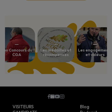
Les Concours du
Les médailles et
Les engagement
CGA
récompenses
et valeurs
???
VISITEURS
Blog