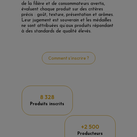
de la filière et de consommateurs avertis,
évaluent chaque produit sur des critères
précis : goût, texture, présentation et arômes.
Leur jugement est souverain et les médailles
ne sont attribuées qu’aux produits répondant
à des standards de qualité élevés.
Comment s’inscrire ?
8 328
Produits inscrits
+2 500
Producteurs