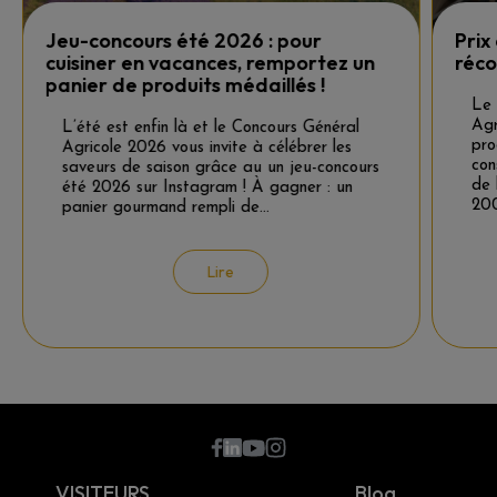
Jeu-concours été 2026 : pour
Prix
cuisiner en vacances, remportez un
réc
panier de produits médaillés !
Le 
Agr
L’été est enfin là et le Concours Général
pro
Agricole 2026 vous invite à célébrer les
con
saveurs de saison grâce au un jeu-concours
de 
été 2026 sur Instagram ! À gagner : un
200
panier gourmand rempli de…
Lire
???
VISITEURS
Blog